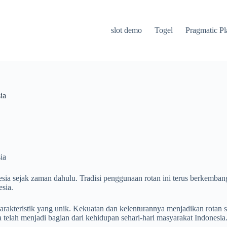
slot demo
Togel
Pragmatic Pl
ia
ia
esia sejak zaman dahulu. Tradisi penggunaan rotan ini terus berkemban
esia.
arakteristik yang unik. Kekuatan dan kelenturannya menjadikan rotan s
a telah menjadi bagian dari kehidupan sehari-hari masyarakat Indonesia