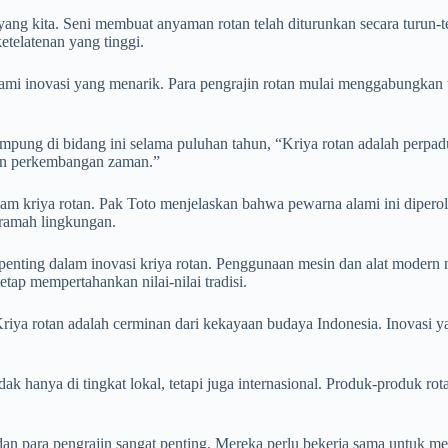
ng kita. Seni membuat anyaman rotan telah diturunkan secara turun-tem
etelatenan yang tinggi.
i inovasi yang menarik. Para pengrajin rotan mulai menggabungkan te
impung di bidang ini selama puluhan tahun, “Kriya rotan adalah perpa
gan perkembangan zaman.”
am kriya rotan. Pak Toto menjelaskan bahwa pewarna alami ini dipero
 ramah lingkungan.
penting dalam inovasi kriya rotan. Penggunaan mesin dan alat modern
tap mempertahankan nilai-nilai tradisi.
riya rotan adalah cerminan dari kekayaan budaya Indonesia. Inovasi y
dak hanya di tingkat lokal, tetapi juga internasional. Produk-produk rot
 dan para pengrajin sangat penting. Mereka perlu bekerja sama untuk