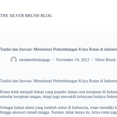
Skip
to
content
THE SILVER BRUSH BLOG
Tradisi dan Inovasi: Menelusuri Perkembangan Kriya Rotan di Indones
memberthefangage
November 10, 2023
Silver Brush
Tradisi dan Inovasi: Menelusuri Perkembangan Kriya Rotan di Indones
Rotan telah menjadi bahan yang populer dalam seni kerajinan di Indon
sekadar kerajinan tangan, tetapi juga mewakili kekayaan budaya Indon
Sebagai bahan alami yang tumbuh subur di Indonesia, rotan memiliki k
hingga aksesori rumah tangga. Namun, tidak hanya itu, kriya rotan jug