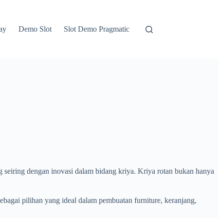
ay
Demo Slot
Slot Demo Pragmatic
g seiring dengan inovasi dalam bidang kriya. Kriya rotan bukan hanya
ebagai pilihan yang ideal dalam pembuatan furniture, keranjang,
.