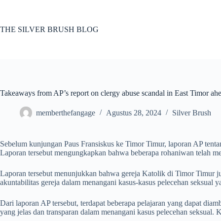
Skip
to
content
THE SILVER BRUSH BLOG
Takeaways from AP’s report on clergy abuse scandal in East Timor ahea
memberthefangage
Agustus 28, 2024
Silver Brush
Sebelum kunjungan Paus Fransiskus ke Timor Timur, laporan AP tenta
Laporan tersebut mengungkapkan bahwa beberapa rohaniwan telah mela
Laporan tersebut menunjukkan bahwa gereja Katolik di Timor Timur ju
akuntabilitas gereja dalam menangani kasus-kasus pelecehan seksual 
Dari laporan AP tersebut, terdapat beberapa pelajaran yang dapat diam
yang jelas dan transparan dalam menangani kasus pelecehan seksual.