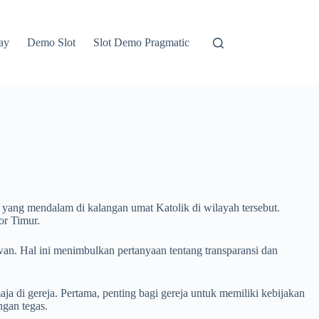
ay
Demo Slot
Slot Demo Pragmatic
yang mendalam di kalangan umat Katolik di wilayah tersebut.
or Timur.
wan. Hal ini menimbulkan pertanyaan tentang transparansi dan
ja di gereja. Pertama, penting bagi gereja untuk memiliki kebijakan
ngan tegas.