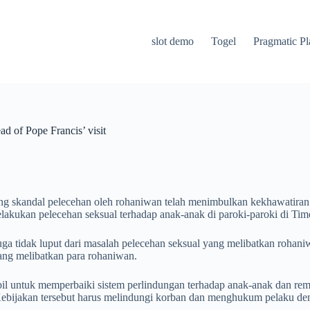
slot demo
Togel
Pragmatic Pl
d of Pope Francis’ visit
ng skandal pelecehan oleh rohaniwan telah menimbulkan kekhawatiran 
kukan pelecehan seksual terhadap anak-anak di paroki-paroki di Tim
ga tidak luput dari masalah pelecehan seksual yang melibatkan rohani
yang melibatkan para rohaniwan.
bil untuk memperbaiki sistem perlindungan terhadap anak-anak dan rema
 Kebijakan tersebut harus melindungi korban dan menghukum pelaku de