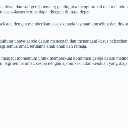
haniwan dan staf gereja tentang pentingnya menghormati dan melindun
n kasus-kasus serupa dapat dicegah di masa depan.
eksual dengan memberikan akses kepada layanan konseling dan dukung
dukung upaya gereja dalam mencegah dan menangani kasus pelecehan s
gi semua umat, terutama anak-anak dan remaja.
t menjadi momentum untuk memperkuat komitmen gereja dalam melindu
bagi semua umat, sesuai dengan ajaran kasih dan keadilan yang diajar