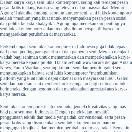
Dalam karya-karya seni lukis kontemporer, sering kali terdapat pesan-
pesan kritis tentang isu-isu yang relevan dalam masyarakat. Menurut
Agung Hujatnikajennong, seorang kurator seni, seni lukis kontemporer
adalah “medium yang kuat untuk menyampaikan pesan-pesan sosial
dan politik kepada khalayak”. Agung juga menekankan pentingnya
seni lukis kontemporer dalam menghadirkan perspektif baru dan
menggerakkan perubahan di masyarakat.
Perkembangan seni lukis kontemporer di Indonesia juga tidak lepas
dari peran penting para galeri seni dan pameran seni. Mereka menjadi
wadah bagi seniman untuk memamerkan dan memperkenalkan karya-
karya mereka kepada publik. Dalam sebuah wawancara dengan Antara
News, Farah Wardani, seorang kurator seni dan pendiri galeri seni,
mengungkapkan bahwa seni lukis kontemporer “membutuhkan
platform yang kuat untuk dapat dikenal oleh masyarakat luas”. Galeri
seni dan pameran seni memberikan kesempatan bagi seniman untuk
berinteraksi dengan penonton dan mendapatkan apresiasi atas karya-
karya mereka.
Seni lukis kontemporer telah membuka jendela kreativitas yang luas
bagi para seniman Indonesia. Dengan pendekatan inovatif,
penggunaan teknik dan media yang tidak konvensional, serta pesan-
pesan kritis yang disampaikan, seni lukis kontemporer mampu
menggugah imajinasi dan memicu perubahan di masyarakat. Semakin