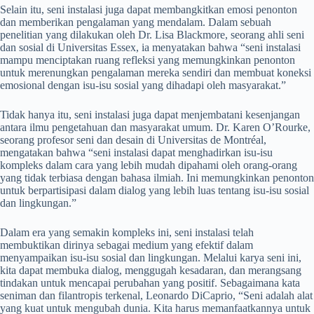
Selain itu, seni instalasi juga dapat membangkitkan emosi penonton
dan memberikan pengalaman yang mendalam. Dalam sebuah
penelitian yang dilakukan oleh Dr. Lisa Blackmore, seorang ahli seni
dan sosial di Universitas Essex, ia menyatakan bahwa “seni instalasi
mampu menciptakan ruang refleksi yang memungkinkan penonton
untuk merenungkan pengalaman mereka sendiri dan membuat koneksi
emosional dengan isu-isu sosial yang dihadapi oleh masyarakat.”
Tidak hanya itu, seni instalasi juga dapat menjembatani kesenjangan
antara ilmu pengetahuan dan masyarakat umum. Dr. Karen O’Rourke,
seorang profesor seni dan desain di Universitas de Montréal,
mengatakan bahwa “seni instalasi dapat menghadirkan isu-isu
kompleks dalam cara yang lebih mudah dipahami oleh orang-orang
yang tidak terbiasa dengan bahasa ilmiah. Ini memungkinkan penonton
untuk berpartisipasi dalam dialog yang lebih luas tentang isu-isu sosial
dan lingkungan.”
Dalam era yang semakin kompleks ini, seni instalasi telah
membuktikan dirinya sebagai medium yang efektif dalam
menyampaikan isu-isu sosial dan lingkungan. Melalui karya seni ini,
kita dapat membuka dialog, menggugah kesadaran, dan merangsang
tindakan untuk mencapai perubahan yang positif. Sebagaimana kata
seniman dan filantropis terkenal, Leonardo DiCaprio, “Seni adalah alat
yang kuat untuk mengubah dunia. Kita harus memanfaatkannya untuk