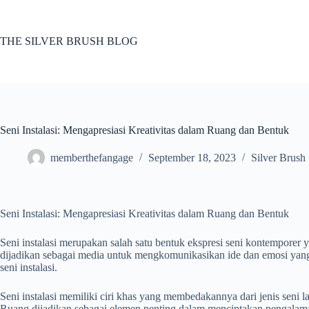
Skip
to
content
THE SILVER BRUSH BLOG
Seni Instalasi: Mengapresiasi Kreativitas dalam Ruang dan Bentuk
memberthefangage
September 18, 2023
Silver Brush
Seni Instalasi: Mengapresiasi Kreativitas dalam Ruang dan Bentuk
Seni instalasi merupakan salah satu bentuk ekspresi seni kontempore
dijadikan sebagai media untuk mengkomunikasikan ide dan emosi yang 
seni instalasi.
Seni instalasi memiliki ciri khas yang membedakannya dari jenis seni l
Ruang dijadikan sebagai elemen penting dalam menciptakan pengalama