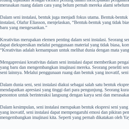
merasakan ruang dalam cara yang belum pernah mereka alami sebelum
Dalam seni instalasi, bentuk juga menjadi fokus utama. Bentuk-bentuk
instalasi, Olafur Eliasson, menjelaskan, “Bentuk-bentuk yang tidak b
baru yang mengesankan.”
Kreativitas merupakan elemen penting dalam seni instalasi. Seorang sen
dapat diekspresikan melalui penggunaan material yang tidak biasa, ko
“Kreativitas adalah kemampuan untuk melihat dunia dengan mata yan
Mengapresiasi kreativitas dalam seni instalasi dapat memberikan penga
yang baru dan mengembangkan imajinasi mereka. Seorang peneliti seni
seni lainnya. Melalui penggunaan ruang dan bentuk yang inovatif, sen
Dalam dunia seni, seni instalasi diakui sebagai salah satu bentuk eks
mendapatkan apresiasi yang tinggi dari para pengunjung. Seorang kur
penonton untuk berinteraksi langsung dengan karya seni dan merasak
Dalam kesimpulan, seni instalasi merupakan bentuk ekspresi seni ya
yang inovatif, seni instalasi dapat mempengaruhi emosi dan pikiran pen
mengembangkan imajinasi kita. Seperti yang pernah dikatakan oleh Y