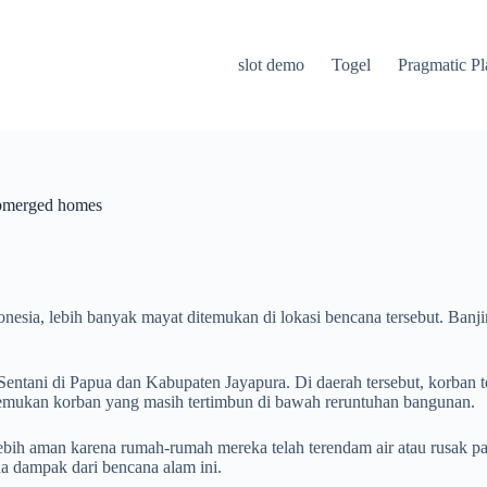
slot demo
Togel
Pragmatic Pl
submerged homes
nesia, lebih banyak mayat ditemukan di lokasi bencana tersebut. Banji
ti Sentani di Papua dan Kabupaten Jayapura. Di daerah tersebut, korban
emukan korban yang masih tertimbun di bawah reruntuhan bangunan.
ebih aman karena rumah-rumah mereka telah terendam air atau rusak par
a dampak dari bencana alam ini.