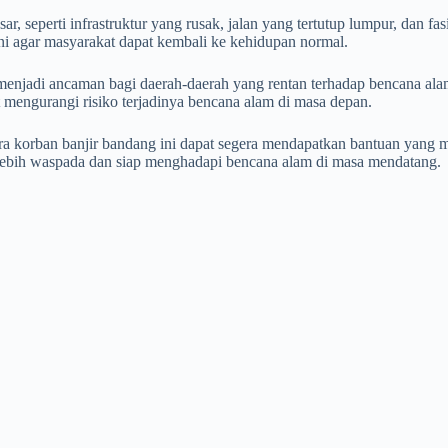
r, seperti infrastruktur yang rusak, jalan yang tertutup lumpur, dan 
i agar masyarakat dapat kembali ke kehidupan normal.
enjadi ancaman bagi daerah-daerah yang rentan terhadap bencana alam 
t mengurangi risiko terjadinya bencana alam di masa depan.
ra korban banjir bandang ini dapat segera mendapatkan bantuan yang 
k lebih waspada dan siap menghadapi bencana alam di masa mendatang.