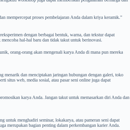
 dan mempercepat proses pembelajaran Anda dalam kriya keramik.”
reksperimen dengan berbagai bentuk, warna, dan tekstur dapat
mencoba hal-hal baru dan tidak takut untuk berinovasi.
 unik, orang-orang akan mengenali karya Anda di mana pun mereka
g menarik dan menciptakan jaringan hubungan dengan galeri, toko
i situs web, media sosial, atau pasar seni online juga dapat
empromosikan karya Anda. Jangan takut untuk memasarkan diri Anda dan
ng untuk menghadiri seminar, lokakarya, atau pameran seni dapat
 juga merupakan bagian penting dalam perkembangan karier Anda.