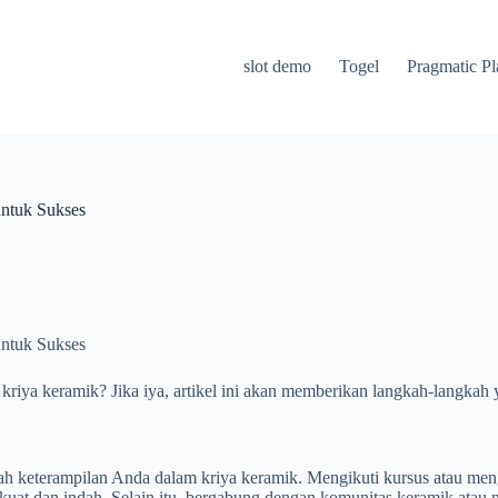
slot demo
Togel
Pragmatic Pl
untuk Sukses
untuk Sukses
kriya keramik? Jika iya, artikel ini akan memberikan langkah-langkah 
h keterampilan Anda dalam kriya keramik. Mengikuti kursus atau men
 kuat dan indah. Selain itu, bergabung dengan komunitas keramik ata