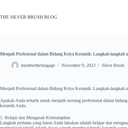
Skip
to
content
THE SILVER BRUSH BLOG
Menjadi Profesional dalam Bidang Kriya Keramik: Langkah-langkah 
memberthefangage
November 9, 2023
Silver Brush
Menjadi Profesional dalam Bidang Kriya Keramik: Langkah-langkah 
Apakah Anda tertarik untuk menjadi seorang profesional dalam bidang 
keramik Anda.
1. Belajar dan Mengasah Keterampilan
Langkah pertama yang harus Anda lakukan adalah belajar dan mengasa
mempelajari teknik-teknik dasar, seperti membuat benda keramik yang