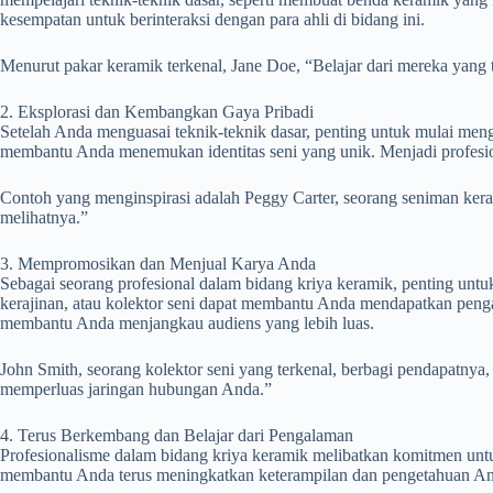
kesempatan untuk berinteraksi dengan para ahli di bidang ini.
Menurut pakar keramik terkenal, Jane Doe, “Belajar dari mereka yan
2. Eksplorasi dan Kembangkan Gaya Pribadi
Setelah Anda menguasai teknik-teknik dasar, penting untuk mulai men
membantu Anda menemukan identitas seni yang unik. Menjadi profesiona
Contoh yang menginspirasi adalah Peggy Carter, seorang seniman ker
melihatnya.”
3. Mempromosikan dan Menjual Karya Anda
Sebagai seorang profesional dalam bidang kriya keramik, penting un
kerajinan, atau kolektor seni dapat membantu Anda mendapatkan pengaku
membantu Anda menjangkau audiens yang lebih luas.
John Smith, seorang kolektor seni yang terkenal, berbagi pendapatny
memperluas jaringan hubungan Anda.”
4. Terus Berkembang dan Belajar dari Pengalaman
Profesionalisme dalam bidang kriya keramik melibatkan komitmen untu
membantu Anda terus meningkatkan keterampilan dan pengetahuan Anda