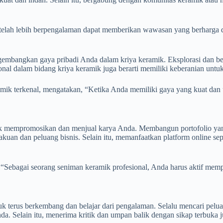
g telah lebih berpengalaman dapat memberikan wawasan yang berharga
gembangkan gaya pribadi Anda dalam kriya keramik. Eksplorasi dan be
l dalam bidang kriya keramik juga berarti memiliki keberanian untuk 
amik terkenal, mengatakan, “Ketika Anda memiliki gaya yang kuat dan
tuk mempromosikan dan menjual karya Anda. Membangun portofolio yan
an dan peluang bisnis. Selain itu, memanfaatkan platform online sepert
a, “Sebagai seorang seniman keramik profesional, Anda harus aktif m
k terus berkembang dan belajar dari pengalaman. Selalu mencari pelua
. Selain itu, menerima kritik dan umpan balik dengan sikap terbuka