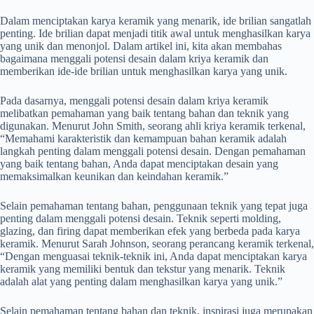
Dalam menciptakan karya keramik yang menarik, ide brilian sangatlah
penting. Ide brilian dapat menjadi titik awal untuk menghasilkan karya
yang unik dan menonjol. Dalam artikel ini, kita akan membahas
bagaimana menggali potensi desain dalam kriya keramik dan
memberikan ide-ide brilian untuk menghasilkan karya yang unik.
Pada dasarnya, menggali potensi desain dalam kriya keramik
melibatkan pemahaman yang baik tentang bahan dan teknik yang
digunakan. Menurut John Smith, seorang ahli kriya keramik terkenal,
“Memahami karakteristik dan kemampuan bahan keramik adalah
langkah penting dalam menggali potensi desain. Dengan pemahaman
yang baik tentang bahan, Anda dapat menciptakan desain yang
memaksimalkan keunikan dan keindahan keramik.”
Selain pemahaman tentang bahan, penggunaan teknik yang tepat juga
penting dalam menggali potensi desain. Teknik seperti molding,
glazing, dan firing dapat memberikan efek yang berbeda pada karya
keramik. Menurut Sarah Johnson, seorang perancang keramik terkenal,
“Dengan menguasai teknik-teknik ini, Anda dapat menciptakan karya
keramik yang memiliki bentuk dan tekstur yang menarik. Teknik
adalah alat yang penting dalam menghasilkan karya yang unik.”
Selain pemahaman tentang bahan dan teknik, inspirasi juga merupakan