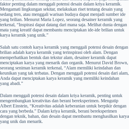
faktor penting dalam menggali potensi desain dalam kriya keramik.
Mengamati lingkungan sekitar, melakukan riset tentang desain yang
sedang tren, atau menggali warisan budaya dapat menjadi sumber ide
yang brilian. Menurut Maria Lopez, seorang desainer keramik yang
terkenal, “Inspirasi dapat datang dari mana saja. Melihat dunia dengan
mata yang kreatif dapat membantu menciptakan ide-ide brilian untuk
karya keramik yang unik.”
Salah satu contoh karya keramik yang menggali potensi desain dengan
brilian adalah karya keramik yang terinspirasi oleh alam. Dengan
memperhatikan bentuk dan tekstur alam, desainer keramik dapat
menciptakan karya yang menarik dan organik. Menurut David Brown,
seorang seniman keramik terkenal, “Alam memiliki keindahan dan
keunikan yang tak terbatas. Dengan menggali potensi desain dari alam,
Anda dapat menciptakan karya keramik yang memiliki keindahan
yang abadi.”
Dalam menggali potensi desain dalam kriya keramik, penting untuk
mengembangkan kreativitas dan berani bereksperimen. Mengutip
Albert Einstein, “Kreativitas adalah keberanian untuk berpikir dengan
cara yang berbeda.” Dalam kriya keramik, berani bereksperimen
dengan teknik, bahan, dan desain dapat membantu menghasilkan karya
yang unik dan menarik.