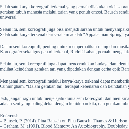
Salah satu karya koreografi terkenal yang pernah dilakukan oleh seo
gerakan tubuh manusia melalui tarian yang penuh emosi. Bausch sendi
universal.”
Selain itu, seni koreografi juga bisa menjadi sarana untuk menyampaika
Salah satu karya terkenal dari Graham adalah “Appalachian Spring” 
Dalam seni koreografi, penting untuk memperhatikan ruang dan musik
Koreografer sekaligus penari terkenal, Rudolf Laban, pernah mengatak
Selain itu, seni koreografi juga dapat mencerminkan budaya dan identit
melihat keindahan gerakan tari yang dipadukan dengan cerita epik R
Mengenal seni koreografi melalui karya-karya terkenal dapat memberi
Cunningham, “Dalam gerakan tari, terdapat kebenaran dan keindahan 
Jadi, jangan ragu untuk menjelajahi dunia seni koreografi dan menikma
adalah seni yang paling dekat dengan kehidupan kita, dan gerakan tubu
Referensi:
– Bausch, P. (2014). Pina Bausch on Pina Bausch. Thames & Hudson.
– Graham, M. (1991). Blood Memory: An Autobiography. Doubleday.