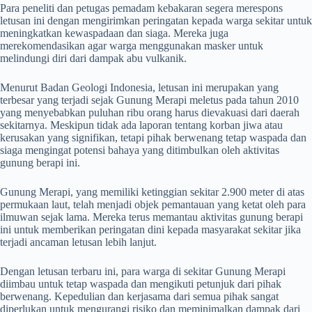
Para peneliti dan petugas pemadam kebakaran segera merespons
letusan ini dengan mengirimkan peringatan kepada warga sekitar untuk
meningkatkan kewaspadaan dan siaga. Mereka juga
merekomendasikan agar warga menggunakan masker untuk
melindungi diri dari dampak abu vulkanik.
Menurut Badan Geologi Indonesia, letusan ini merupakan yang
terbesar yang terjadi sejak Gunung Merapi meletus pada tahun 2010
yang menyebabkan puluhan ribu orang harus dievakuasi dari daerah
sekitarnya. Meskipun tidak ada laporan tentang korban jiwa atau
kerusakan yang signifikan, tetapi pihak berwenang tetap waspada dan
siaga mengingat potensi bahaya yang ditimbulkan oleh aktivitas
gunung berapi ini.
Gunung Merapi, yang memiliki ketinggian sekitar 2.900 meter di atas
permukaan laut, telah menjadi objek pemantauan yang ketat oleh para
ilmuwan sejak lama. Mereka terus memantau aktivitas gunung berapi
ini untuk memberikan peringatan dini kepada masyarakat sekitar jika
terjadi ancaman letusan lebih lanjut.
Dengan letusan terbaru ini, para warga di sekitar Gunung Merapi
diimbau untuk tetap waspada dan mengikuti petunjuk dari pihak
berwenang. Kepedulian dan kerjasama dari semua pihak sangat
diperlukan untuk mengurangi risiko dan meminimalkan dampak dari