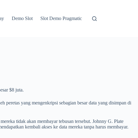
ay
Demo Slot
Slot Demo Pragmatic
sar $8 juta.
eh peretas yang mengenkripsi sebagian besar data yang disimpan di
mereka tidak akan membayar tebusan tersebut. Johnny G. Plate
endapatkan kembali akses ke data mereka tanpa harus membayar.