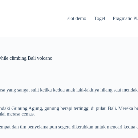
slot demo
Togel
Pragmatic Pl
while climbing Bali volcano
 yang sangat sulit ketika kedua anak laki-lakinya hilang saat mendaki 
aki Gunung Agung, gunung berapi tertinggi di pulau Bali. Mereka ber
lai merasa cemas.
etempat dan tim penyelamatpun segera dikerahkan untuk mencari kedu