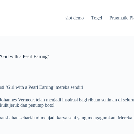
slot demo
Togel
Pragmatic Pl
‘Girl with a Pearl Earring’
i ‘Girl with a Pearl Earring’ mereka sendiri
 Johannes Vermeer, telah menjadi inspirasi bagi ribuan seniman di selu
kulit jeruk dan penutup botol.
an-bahan sehari-hari menjadi karya seni yang mengagumkan. Mereka m