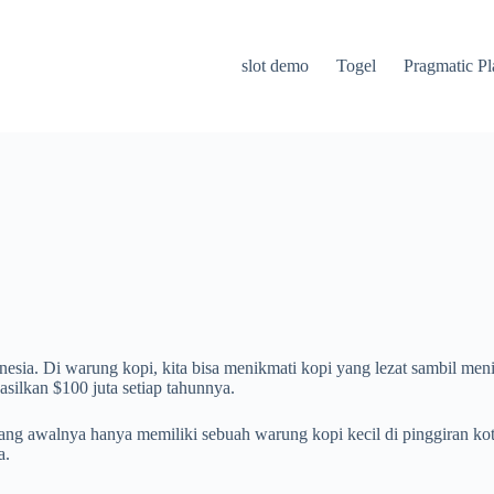
slot demo
Togel
Pragmatic Pl
nesia. Di warung kopi, kita bisa menikmati kopi yang lezat sambil m
asilkan $100 juta setiap tahunnya.
 yang awalnya hanya memiliki sebuah warung kopi kecil di pinggiran ko
a.