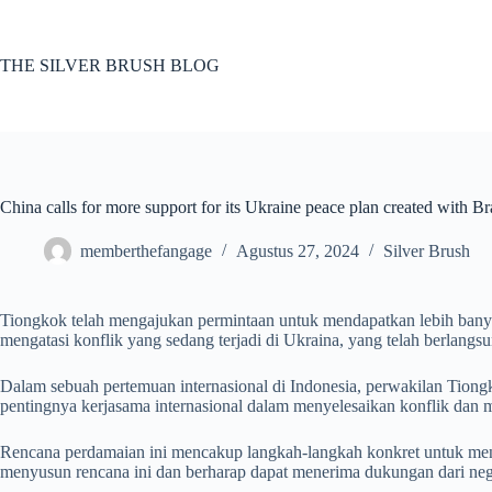
Skip
to
content
THE SILVER BRUSH BLOG
China calls for more support for its Ukraine peace plan created with Br
memberthefangage
Agustus 27, 2024
Silver Brush
Tiongkok telah mengajukan permintaan untuk mendapatkan lebih bany
mengatasi konflik yang sedang terjadi di Ukraina, yang telah berlangsu
Dalam sebuah pertemuan internasional di Indonesia, perwakilan Tio
pentingnya kerjasama internasional dalam menyelesaikan konflik dan 
Rencana perdamaian ini mencakup langkah-langkah konkret untuk meng
menyusun rencana ini dan berharap dapat menerima dukungan dari ne