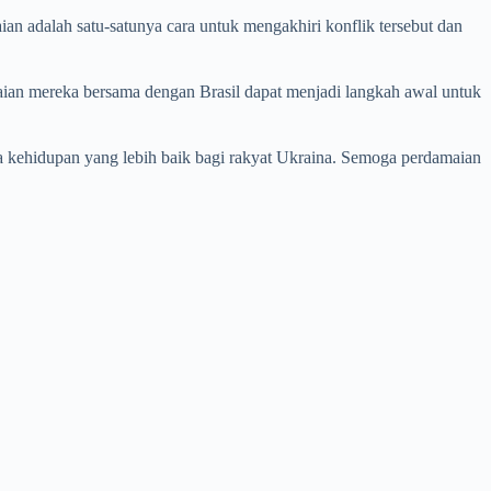
an adalah satu-satunya cara untuk mengakhiri konflik tersebut dan
aian mereka bersama dengan Brasil dapat menjadi langkah awal untuk
 kehidupan yang lebih baik bagi rakyat Ukraina. Semoga perdamaian