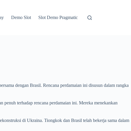
ay
Demo Slot
Slot Demo Pragmatic
ersama dengan Brasil. Rencana perdamaian ini disusun dalam rangka
an penuh terhadap rencana perdamaian ini. Mereka menekankan
konstruksi di Ukraina. Tiongkok dan Brasil telah bekerja sama dalam